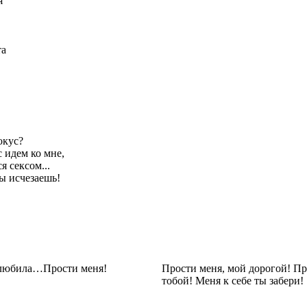
я
та
окус?
 идем ко мне,
я сексом...
ы исчезаешь!
я любила…Прости меня!
Прости меня, мой дорогой! Про
тобой! Меня к себе ты забери!