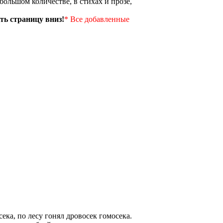
 большом количестве, в стихах и прозе,
ть страницу вниз!
* Все добавленные
сека, по лесу гонял дровосек гомосека.