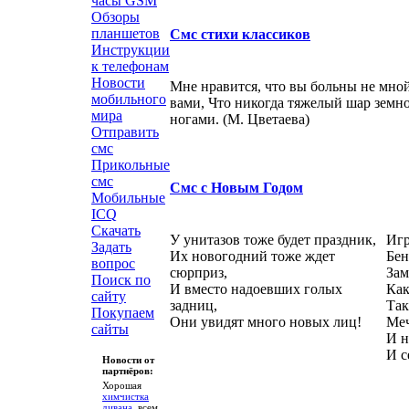
часы GSM
Обзоры
планшетов
Смс стихи классиков
Инструкции
к телефонам
Новости
Мне нравится, что вы больны не мной
мобильного
вами, Что никогда тяжелый шар зем
мира
ногами. (М. Цветаева)
Отправить
смс
Прикольные
смс
Смс с Новым Годом
Мобильные
ICQ
Скачать
У унитазов тоже будет праздник,
Игр
Задать
Их новогодний тоже ждет
Бен
вопрос
сюрприз,
Зам
Поиск по
И вместо надоевших голых
Как
сайту
задниц,
Так
Покупаем
Они увидят много новых лиц!
Меч
сайты
И н
И с
Новости от
партнёров:
Хорошая
химчистка
дивана
, всем