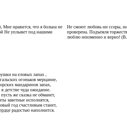
, Мне нравится, что я больна не
Не смоют любовь ни ссоры, ни
ной Не уплывет под нашими
проверена. Подъемля торжеств
люблю неизменно и верно! (В
ушки на еловых лапах ,
гальских огоньков мерцание,
орских мандаринов запах,
 в детстве чуда ожидание.
 пусть же сказка не обманет,
ты заветные исполнятся,
овый год счастливым станет,
ердце радостью наполнится.