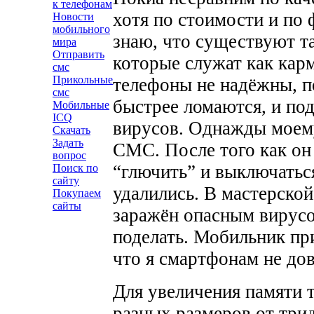
к телефонам
хотя по стоимости и по 
Новости
мобильного
знаю, что существуют т
мира
Отправить
которые служат как кар
смс
Прикольные
телефоны не надёжны, п
смс
быстрее ломаются, и п
Мобильные
ICQ
вирусов. Однажды моем
Скачать
Задать
СМС. После того как он
вопрос
“глючить” и выключаться
Поиск по
сайту
удалились. В мастерской
Покупаем
сайты
заражён опасным вирусо
поделать. Мобильник пр
что я смартфонам не до
Для увеличения памяти 
разных размеров от трид