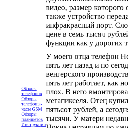
видео, размер которого 
также устройство переда
инфракрасный порт. Слов
цене в семь тысяч рубле
функции как у дорогих 
У моего отца телефон Н
пять лет назад и по сег
венгерского производств
пять лет работает, как н
Обзоры
плох. В него вмонтирова
телефонов
мегапикселя. Отец купил
Обзоры
телефоны-
пятьсот рублей, а сегод
часы GSM
Обзоры
тысячи. У матери недав
планшетов
Инструкции
Нокиа несравним по кач