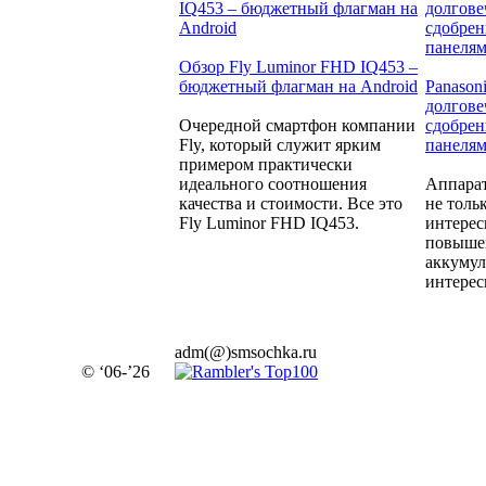
Обзор Fly Luminor FHD IQ453 –
бюджетный флагман на Android
Panason
долгове
Очередной смартфон компании
сдобре
Fly, который служит ярким
панеля
примером практически
идеального соотношения
Аппара
качества и стоимости. Все это
не толь
Fly Luminor FHD IQ453.
интерес
повыше
аккумул
интерес
adm(@)smsochka.ru
© ‘06-’26