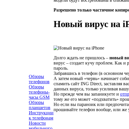
модели будут востребованы в ближай
Разрешено только частичное копир
Новый вирус на i
Долго ждать не пришлось –
новый ви
вирус – создает кучу проблем. Как и
пароль.
Забравшись в телефон (в основном чер
Обзоры
А затем новый «червь» начинает соб
телефонов
спамить сайт ING Direct, заставляя в
Обзоры
данных вируса, только усиливая вашу
телефоны-
Но прежде чем вы запаникуете и
отпр
часы GSM
тому же его может «подхватить» про
Обзоры
Но если вы параноик или предпочитае
планшетов
прошивайте телефон вообще, или же уз
Инструкции
к телефонам
Новости
мобильного