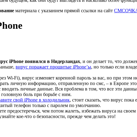
шем будущем, как они будут выглядеть и насколько более функц
ование
материала с указанием прямой ссылки на сайт
СМСОЧКА
Phone
рус iPhone появился в Нидерландах
, и он делает то, что дол
 раньше,
вирус поражает прошитые iPhone’ы
, но только если вла
ез Wi-Fi), вирус изменяет коренной пароль за вас, но при этом н
ирать личную информацию, отправленную по смс, – в Европе это
ас вводить личные данные. Вся проблема в том, что все эти данн
 головную боль при борьбе с ним.
авите свой iPhone в холодильник
, стоит сказать, что вирус пок
шитый телефон только с паролем по умолчанию.
те предостеречься, чем потом жалеть, избежать вируса на своем 
найте кое-что о безопасности, прежде чем делать это!