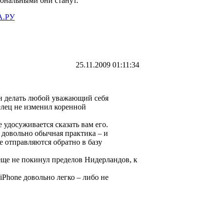
иональными они станут.
.РУ
25.11.2009 01:11:34
жен делать любой уважающий себя
делец не изменил коренной
е удосуживается сказать вам его.
 довольно обычная практика – и
ые отправляются обратно в базу
а еще не покинул пределов Нидерландов, к
iPhone довольно легко – либо не