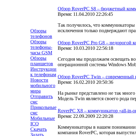
Обзор RoverPC S8 – бюджетный комм
Время: 11.04.2010 22:26:45
Так получилось, что коммуникаторы в
исключения только подверждают прав
Обзоры
телефонов
Обзоры
Обзор RoverPC Pro G8 – недорогой 
телефоны-
Время: 10.03.2010 22:56:18
часы GSM
Обзоры
Сегодня мы продолжаем освещать воз
планшетов
операционной системы Windows Mobi
Инструкции
к телефонам
Обзор RoverPC Twin – современный 
Новости
Время: 16.02.2010 20:50:36
мобильного
мира
На рынке представлено не так много
Отправить
Модель Twin является своего рода п
смс
Прикольные
RoverPC X8 – коммуникатор «all-in-
смс
Время: 22.09.2009 22:20:28
Мобильные
ICQ
Коммуникаторы в нашем понимании ч
Скачать
компания RoverPC, которая выпустил
Задать