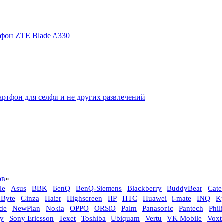
фон ZTE Blade A330
ртфон для селфи и не других развлечений
ов
»
le
Asus
BBK
BenQ
BenQ-Siemens
Blackberry
BuddyBear
Cate
aByte
Ginza
Haier
Highscreen
HP
HTC
Huawei
i-mate
INQ
K
de
NewPlan
Nokia
OPPO
ORSiO
Palm
Panasonic
Pantech
Phil
y
Sony Ericsson
Texet
Toshiba
Ubiquam
Vertu
VK Mobile
Voxt