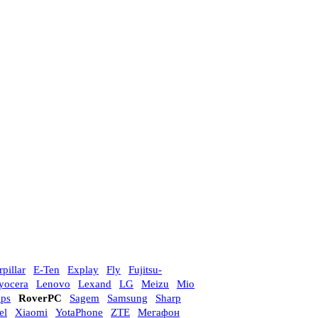
rpillar
E-Ten
Explay
Fly
Fujitsu-
yocera
Lenovo
Lexand
LG
Meizu
Mio
ips
RoverPC
Sagem
Samsung
Sharp
el
Xiaomi
YotaPhone
ZTE
Мегафон