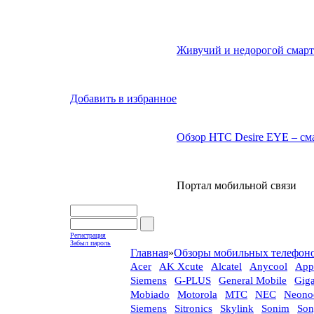
Живучий и недорогой смарт
Добавить в избранное
Обзор HTC Desire EYE – сма
Портал мобильной связи
Регистрация
Забыл пароль
Главная
»
Обзоры мобильных телефон
Acer
AK Xcute
Alcatel
Anycool
App
Siemens
G-PLUS
General Mobile
Gig
Mobiado
Motorola
MTC
NEC
Neono
Siemens
Sitronics
Skylink
Sonim
Son