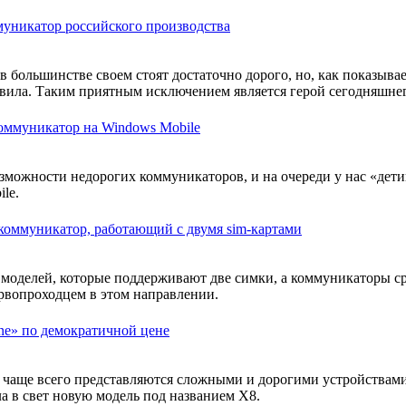
уникатор российского производства
 большинстве своем стоят достаточно дорого, но, как показывает
ила. Таким приятным исключением является герой сегодняшнего
коммуникатор на Windows Mobile
можности недорогих коммуникаторов, и на очереди у нас «детищ
le.
коммуникатор, работающий с двумя sim-картами
 моделей, которые поддерживают две симки, а коммуникаторы ср
ервопроходцем в этом направлении.
one» по демократичной цене
аще всего представляются сложными и дорогими устройствами.
а в свет новую модель под названием X8.