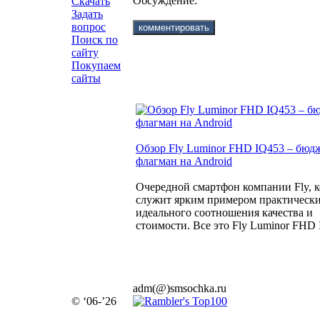
Обсуждение:
Скачать
Задать
вопрос
Поиск по
сайту
Покупаем
сайты
Обзор Fly Luminor FHD IQ453 – бю
флагман на Android
Очередной смартфон компании Fly, 
служит ярким примером практическ
идеального соотношения качества и
стоимости. Все это Fly Luminor FHD 
adm(@)smsochka.ru
© ‘06-’26