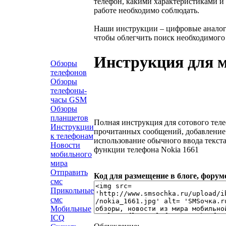
телефон, какими характеристиками и
работе необходимо соблюдать.
Наши инструкции – цифровые аналоги
чтобы облегчить поиск необходимого 
Инструкция для м
Обзоры
телефонов
Обзоры
телефоны-
часы GSM
Обзоры
планшетов
Полная инструкция для сотового тел
Инструкции
прочитанных сообщений, добавление 
к телефонам
использование обычного ввода текста
Новости
функции телефона Nokia 1661
мобильного
мира
Отправить
Код для размещение в блоге, форуме
смс
Прикольные
смс
Мобильные
ICQ