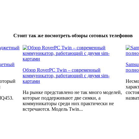
Стоит так же посмотреть обзоры сотовых телефонов
джетный
Samsu
Обзор RoverPC Twin – современный
полно
коммуникатор, работающий с двумя sim-
который
картами
Несмо
и
харак
На рынке представлено не так много моделей,
состо
IQ453.
которые поддерживают две симки, а
назват
коммуникаторы среди них практически не
встречаются. Модель Twin...