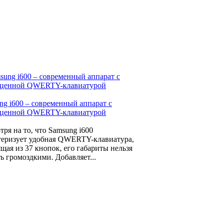
ng i600 – современный аппарат с
ценной QWERTY-клавиатурой
тря на то, что Samsung i600
теризует удобная QWERTY-клавиатура,
ящая из 37 кнопок, его габариты нельзя
ь громоздкими. Добавляет...