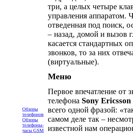
три, а целых четыре кла
управления аппаратом. Ч
отведенная под поиск, 
– назад, домой и вызов 
касается стандартных о
звонков, то за них отве
(виртуальные).
Меню
Первое впечатление от 
телефона
Sony Ericsso
всего одной фразой: «та
Обзоры
телефонов
самом деле так – несмотр
Обзоры
телефоны-
известной нам операцио
часы GSM