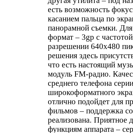
другая утилита – под на
есть возможность фоку
касанием пальца по экр
панорамной съемки. Для
формат – 3gp с частотой
разрешении 640х480 пи
решения здесь присутств
что есть настоящий музы
модуль FM-радио. Качес
среднего телефона сери
широкоформатного экран
отлично подойдет для п
фильмов – поддержка с
реализована.
Приятное 
функциям аппарата – сер