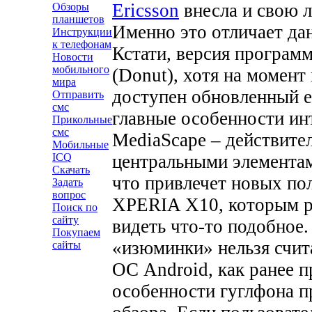
Ericsson
внесла и свою л
Обзоры
планшетов
Именно это отличает да
Инструкции
к телефонам
Кстати, версия программ
Новости
мобильного
(Donut), хотя на момент
мира
доступен обновленный е
Отправить
смс
главные особенности ин
Прикольные
смс
MediaScape – действите
Мобильные
ICQ
центральными элементами
Скачать
что привлечет новых пол
Задать
вопрос
XPERIA X10, которым р
Поиск по
сайту
видеть что-то подобное.
Покупаем
«изюминки» нельзя счит
сайты
ОС Android, как ранее п
особенности гуглфона п