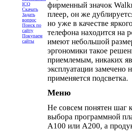
фирменный значок Walkm
ICQ
Скачать
плеер, он же дублируетс
Задать
вопрос
но уже в качестве ярког
Поиск по
телефона находится на 
сайту
Покупаем
имеют небольшой размер
сайты
эргономики такое решен
приемлемым, никаких яв
эксплуатации замечено н
применяется подсветка.
Меню
Не совсем понятен шаг к
выбора программной пла
А100 или А200, а проду