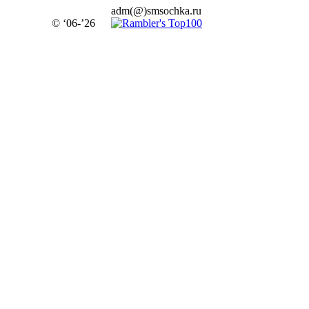
adm(@)smsochka.ru
© ‘06-’26