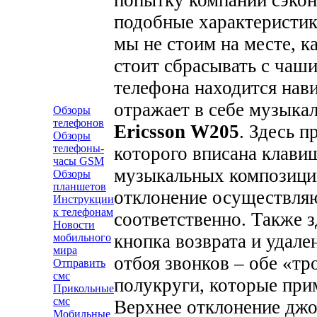
подобные характеристик
мы не стоим на месте, ка
стоит сбрасывать с чаши
телефона находится нав
отражает в себе музык
Обзоры
телефонов
Ericsson W205
. Здесь п
Обзоры
телефоны-
которого вписана клави
часы GSM
музыкальных композиций,
Обзоры
планшетов
отклонение осуществляю
Инструкции
к телефонам
соответственно. Также з
Новости
кнопка возврата и удале
мобильного
мира
отбоя звонков – обе «тр
Отправить
смс
полукруги, которые при
Прикольные
смс
Верхнее отклонение джо
Мобильные