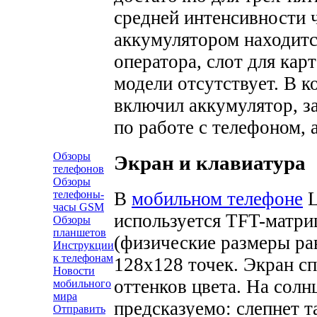
средней интенсивности 
аккумулятором находитс
оператора, слот для кар
модели отсутствует.
В ко
включил аккумулятор, з
по работе с телефоном, 
Обзоры
Экран и клавиатура
телефонов
Обзоры
В
мобильном телефоне
L
телефоны-
часы GSM
используется TFT-матри
Обзоры
планшетов
(физические размеры р
Инструкции
к телефонам
128х128 точек. Экран с
Новости
оттенков цвета. На солн
мобильного
мира
предсказуемо: слепнет т
Отправить