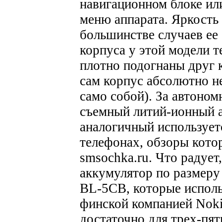
навигационном блоке или
меню аппарата. Яркость 
большинстве случаев ее 
корпуса у этой модели т
плотно подогнаны друг к
сам корпус абсолютно н
само собой).
За автономн
съемный литий-ионный 
аналогичный использует
телефонах, обзоры кото
smsochka.ru. Что радует,
аккумулятор по размеру
BL-5CB, которые исполь
финской компанией Noki
достаточно для трех-пя