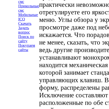
смс
практически невозможно
Прикольные
смс
отрегулируете его яркос
Мобильные
меню. Углы обзора у эк
ICQ
Скачать
просмотре даже под неб
Задать
вопрос
искажается. Что порадов
Поиск по
не менее, сказать, что э
сайту
Покупаем
ведь другие производит
сайты
устанавливают монохро
находится механическая
которой занимает станд
управляющих клавиш. В
форму, распределены ра
Исключение составляют 
расположенные по обе с