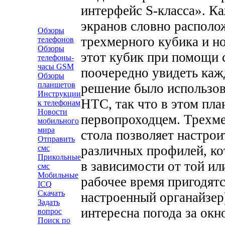
интерфейс S-класса». К
экранов словно располож
Обзоры
трехмерного кубика и н
телефонов
Обзоры
этот кубик при помощи 
телефоны-
часы GSM
поочередно увидеть каж
Обзоры
планшетов
решение было использов
Инструкции
HTC, так что в этом пла
к телефонам
Новости
первопроходцем. Трехме
мобильного
мира
стола позволяет настро
Отправить
различных профилей, ко
смс
Прикольные
в зависимости от той ил
смс
Мобильные
рабочее время пригодятс
ICQ
Скачать
настроенный органайзер)
Задать
интересна погода за окн
вопрос
Поиск по